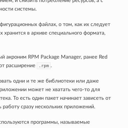
ием, и снизить потребление ресурсов, а с
ности системы.
гурационных файлах, о том, как их следует
х хранится в архиве специального формата,
й акроним RPM Package Manager, ранее Red
еют расширение
.rpm
.
овать одни и те же библиотеки или даже
 приложении может не хватать чего-то для
ека. То есть один пакет начинает зависеть от
ь работу сразу нескольких приложений.
используются программы, называемые