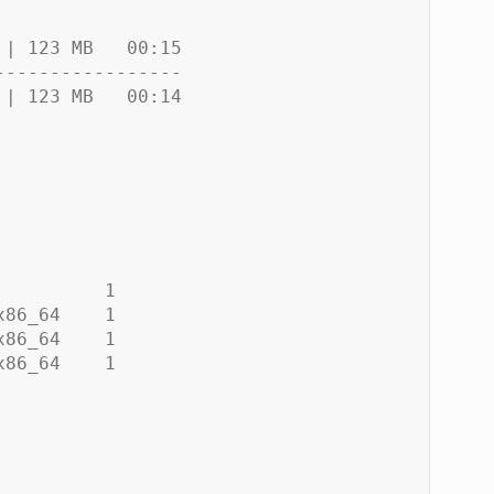
 | 123 MB   00:15
-----------------
 | 123 MB   00:14
          1
x86_64    1
x86_64    1
x86_64    1