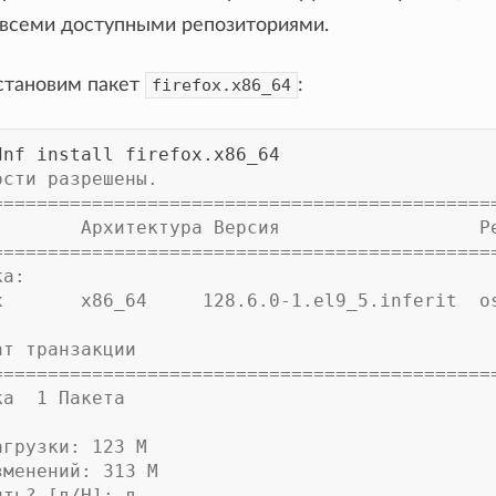
 всеми доступными репозиториями.
становим пакет
firefox.x86_64
:
dnf
install
ости разрешены.
=============================================
        Архитектура Версия                  Р
=============================================
ка:
ox       x86_64     128.6.0-1.el9_5.inferit  o
ат транзакции
=============================================
ка  1 Пакета
агрузки: 123 M
зменений: 313 M
ить? [д/Н]: д