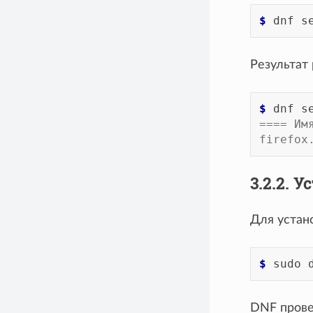
$ 
dnf
s
Результат
$ 
dnf
s
==== Им
firefox
3.2.2.
Для устан
$ 
sudo
DNF прове