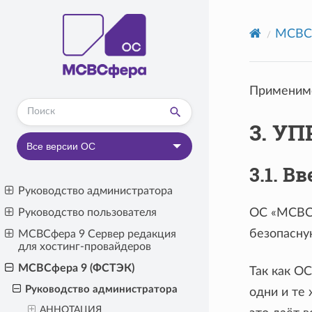
МСВСф
Применимо
3. У
Версия:
Все версии ОС
3.1. 
Руководство администратора
Руководство пользователя
ОС «МСВСф
безопасну
МСВСфера 9 Сервер редакция
для хостинг-провайдеров
МСВСфера 9 (ФСТЭК)
Так как О
Руководство администратора
одни и те
АННОТАЦИЯ