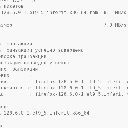
а пакетов:
-128.6.0-1.el9_5.inferit.x86_64.rpm  8.1 MB/s
---------------------------------------------
азмер                                7.9 MB/s
а транзакции
а транзакции успешно завершена.
оверка транзакции
анзакции проведен успешно.
ние транзакции
товка       :                                 
овка        : firefox-128.6.0-1.el9_5.inferit.
к скриптлета: firefox-128.6.0-1.el9_5.inferit.
рка         : firefox-128.6.0-1.el9_5.inferit.
лен:
ox-128.6.0-1.el9_5.inferit.x86_64
но!