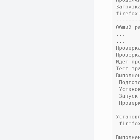
Загрузк
firefox
-------
Общий р
...
...
Проверк
Проверк
Идет пр
Тест тр
Выполне
 Подго
 Устан
 Запус
 Прове
Установ
 firef
Выполне