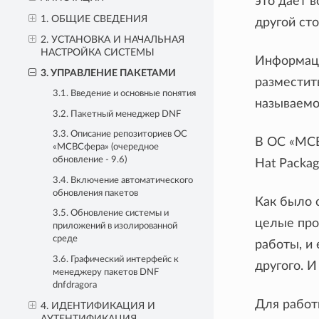
это даёт 
1. ОБЩИЕ СВЕДЕНИЯ
другой ст
2. УСТАНОВКА И НАЧАЛЬНАЯ
НАСТРОЙКА СИСТЕМЫ
Информаци
3. УПРАВЛЕНИЕ ПАКЕТАМИ
разместит
3.1. Введение и основные понятия
называем
3.2. Пакетный менеджер DNF
3.3. Описание репозиториев ОС
В ОС «МСВ
«МСВСфера» (очередное
обновление - 9.6)
Hat Packa
3.4. Включение автоматического
обновления пакетов
Как было 
3.5. Обновление системы и
целые про
приложений в изолированной
среде
работы, и
3.6. Графический интерфейс к
другого. 
менеджеру пакетов DNF
dnfdragora
Для работ
4. ИДЕНТИФИКАЦИЯ И
АУТЕНТИФИКАЦИЯ