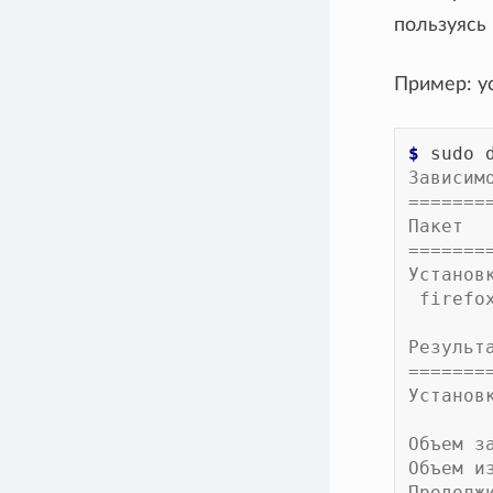
пользуясь
Пример: у
$ 
sudo
Зависим
=======
Пакет  
=======
Установ
 firef
Результ
=======
Установ
Объем з
Объем и
Продолж