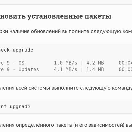
 Обновить установленные пакеты
рки наличия обновлений выполните следующую ком
heck-upgrade

re 9 - OS          1.0 MB/s | 4.2 MB     00:0
re 9 - Updates     4.1 MB/s | 1.4 MB     00:0
ления всей системы выполните следующую команду
dnf
ления определённого пакета (и его зависимостей) 