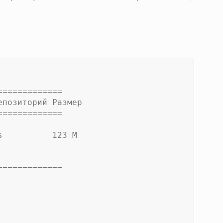
=============
епозиторий Размер
=============
s          123 M
=============