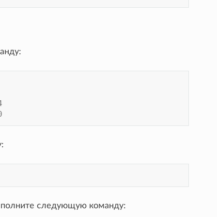
анду:
4
0
:
выполните следующую команду: