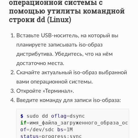
операционной системы с
помощью утилиты командной
строки dd (Linux)
Вставьте USB-носитель, на который вы
планируете записывать iso-образ
дистрибутива. Убедитесь, что на нём
достаточно места.
Скачайте актуальный iso-образ выбранной
вами операционной системы.
Откройте «Терминал».
Введите команду для записи iso-образа:
$ 
sudo
dd
oflag
=
dsync
if
=
имя_файла_загруженного_образа_ос.is
of
=
/dev/sdc
bs
=
1M
status
=
progress
;