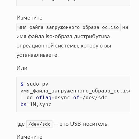
Измените
имя_файла_загруженного_образа_ос.iso
на
имя файла iso-образа дистрибутива
опреационной системы, которую вы
устанавливаете.
Или
$ 
sudo
pv
имя_файла_загруженного_образа_ос.iso
|
dd
oflag
=
dsync
of
=
/dev/sdc
bs
=
1M
;
где
/dev/sdc
— это USB-носитель.
Измените