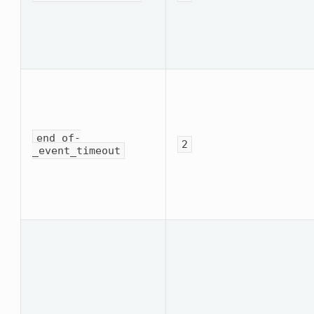
end_of­
2
_event_timeout