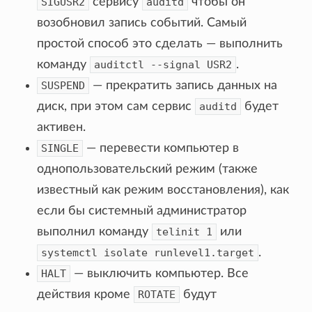
SIGUSR2
сервису
auditd
чтобы он
возобновил запись событий. Самый
простой способ это сделать — выполнить
команду
auditctl
--signal
USR2
.
SUSPEND
— прекратить запись данных на
диск, при этом сам сервис
auditd
будет
активен.
SINGLE
— перевести компьютер в
однопользовательский режим (также
известный как режим восстановления), как
если бы системный администратор
выполнил команду
telinit
1
или
systemctl
isolate
runlevel1.target
.
HALT
— выключить компьютер. Все
действия кроме
ROTATE
будут