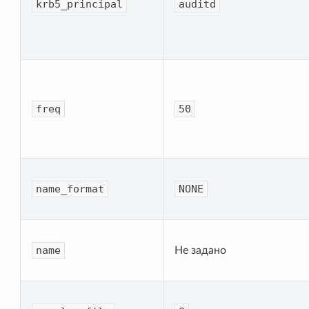
krb5_principal
auditd
freq
50
name_format
NONE
name
Не задано