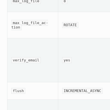
max_log_file
8
max_log_file_ac­
ROTATE
tion
verify_email
yes
flush
INCREMENTAL_ASYNC