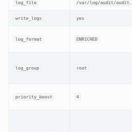
log_file
/var/log/audit/audit
write_logs
yes
log_format
ENRICHED
log_group
root
priority_boost
4