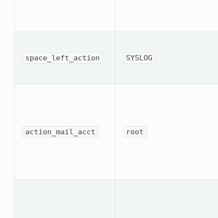
space_left_ac­tion
SYSLOG
action_mail_acct
root