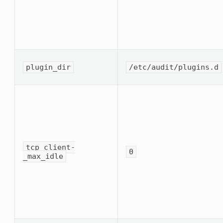
plugin_dir
/etc/audit/plugins.d
tcp_client­
0
_max_idle