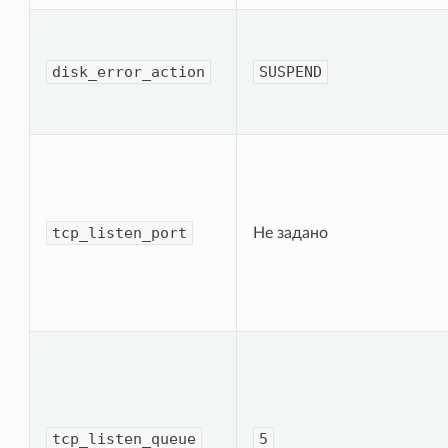
disk_error_ac­tion
SUSPEND
tcp_listen_port
Не задано
tcp_listen_queue
5